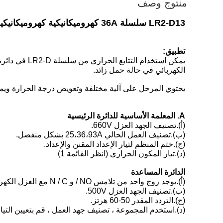
منتوج وصف
LR2-D13 سلسلة 36A كهروميكانيكية كهروميكانيكية الحمل الزائد
تطبيق:
الكهربائي في حالة حمل زائد.
يحتوي المرحل على آلية مختلفة وتعويض درجة الحرارة ويمكن توصيله في موصل التيار المتردد م
A. المعلمة الأساسية للدائرة الرئيسية
(أ).تصنيف الجهد العزل 660V.
(ب).تصنيف العمل الحالي 25،36،93A بشكل منفصل.
(ج).ختم المنظم لتيار الإعداد المقنن والإعداد.
(د).تيار المكون الحراري (انظر القائمة 1)
الدائرة المساعدة
(أ).يوجد زوج واحد من تلامس NO / و N / C مع العزل الكهربائي.
(ب).تصنيف الجهد العزل 500V.
(ج).التردد المقدر 50-60 هرتز.
(د).استخدم المجموعة ، تصنيف جهد العمل ، قم بتعيين التيار 