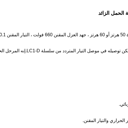
ن سلسلة LC1-D.إنه المرحل الحراري الأكثر تقدمًا في التسعينيات في العالم.
الحراري والتيار المقنن.