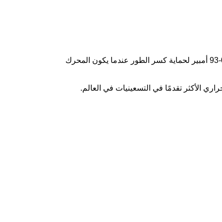
يمكن استخدام التتابع الحراري من سلسلة LR2-D في دائرة 50 هرتز أو 60 هرتز ، جهد العزل المقنن 660 فولت ، التيار المقنن 0.1-93 أمبير لحماية كسر الطور عندما يكون المحرك