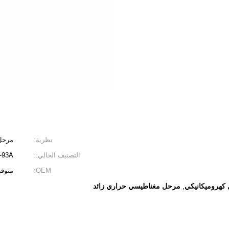
نظرية:
مرحل
التصنيف الحالي::
1A-93A
OEM:
متوفر
كهروميكانيكي
مرحل مغناطيسي حراري زائد
,