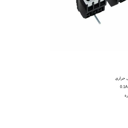
 حراري
0.
ة