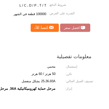
شروط الدفع:
L / C ، D / P ، T / T
القدرة على العرض:
100000 قطعة في الشهر
ﺎﺘﺼﻟ ﺍﻶﻧ
افضل سعر
معلومات تفصيلية
إستعمال:
محمي
تكرر:
50 هرتز / 60 هرتز
تصنيف العمل الحالي:
25،36،93A بشكل منفصل
إبراز:
مرحل حماية كهروميكانيكية 36A
مرحل 
,