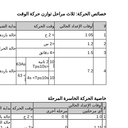
خصائص الحركة: ثلاث مراحل توازن حركة الوقت
لا
أوقات الإعداد الحالي
وقت الحركة
بداية الش
1
1.05
> 2 ح
حالة باردة
2
1.2
<2 س
حالة الحرار
3
1.5
<4 دقائق
10
2 ثانية
≤63A
أ
<Tp≤10s
4
7.2
حالة باردة
> 63
4s <Tp≤10s
10
أ
خاصية الحركة الخاسرة المرحلة
أوقات الإعداد الحالي
لا
وقت الحركة
بداية 
أي مرحلتين
مرحلة أخرى
1
1.0
0.9
> 2 ح
حالة با
حالة ال
2
1.15
0
<2 س
رقم 1)