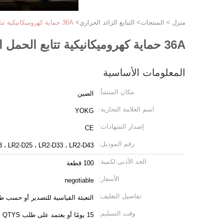
منزل
>
المنتجات
>
التتابع الزائد الحراري
>
36A حماية كهروميكانيكية تتابع الحمل الزائد المغناطيسي LR2-D13 سلسلة
36A حماية كهروميكانيكية تتابع الحمل الزائد المغناطيسي LR2-D13 سلسلة
المعلومات الأساسية
مكان المنشأ:
الصين
اسم العلامة التجارية:
YOKG
إصدار الشهادات:
CE
رقم الموديل:
 ، LR2-D25 ، LR2-D33 ، LR2-D43
الحد الأدنى لكمية:
100 قطعة
الأسعار:
negotiable
تفاصيل التغليف:
التعبئة القياسية للتصدير أو حسب ط
وقت التسليم:
15 يومًا أو يعتمد على طلب QTYS