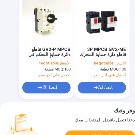
3P MPCB GV2-ME
GV2-P MPCB قاطع
قاطع دارة حماية المحرك
دائرة حماية التحكم في
Cooper 3 Poles 24.0-
المحرك 3 أقطاب كوبر
الأسعار:
negotiable
الأسعار:
negotiable
32.0
100 قطعة
MOQ:
100 قطعة
MOQ:
أحصل على آخر سعر
أحصل على آخر سعر
ﺎﺘﺼﻟ ﺍﻶﻧ
ﺎﺘﺼﻟ ﺍﻶﻧ
وفر وقتك
دعنا نتصل بأفضل المنتجات معك.