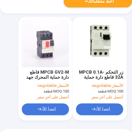
أعط متطلباتك
زر التحكم MPCB 0.1A-
MPCB ​​GV2-M قاطع
32A قاطع دارة حماية
دارة حماية المحرك جهد
المحرك
20A 230V
الأسعار:
negotiable
الأسعار:
negotiable
100 قطعة
MOQ:
100 قطعة
MOQ:
أحصل على آخر سعر
أحصل على آخر سعر
ﺎﺘﺼﻟ ﺍﻶﻧ
ﺎﺘﺼﻟ ﺍﻶﻧ