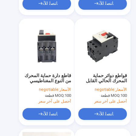
ﺎﺘﺼﻟ ﺍﻶﻧ
ﺎﺘﺼﻟ ﺍﻶﻧ
قواطع دوائر حماية
قاطع دارة حماية المحرك
المحرك الحالي القابل
من النوع المغناطيسي
للتعديل GV2 AC نوع
GV2- ME زر دفع 3P
الأسعار:
negotiable
الأسعار:
negotiable
Telemecanique 0.1-
حراري
100 قطعة
MOQ:
100 قطعة
MOQ:
32A
أحصل على آخر سعر
أحصل على آخر سعر
ﺎﺘﺼﻟ ﺍﻶﻧ
ﺎﺘﺼﻟ ﺍﻶﻧ