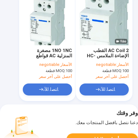
AC Coil 2 القطب
1NO 1NC مصغرة
الإضاءة الملامس HC-
المنزلية AC قواطع
263 4 القطب 63A
63amp 2 المرحلة IP20
الأسعار:
negotiable
الأسعار:
negotiable
230V
100 قطعة
MOQ:
100 قطعة
MOQ:
أحصل على آخر سعر
أحصل على آخر سعر
ﺎﺘﺼﻟ ﺍﻶﻧ
ﺎﺘﺼﻟ ﺍﻶﻧ
وفر وقتك
دعنا نتصل بأفضل المنتجات معك.