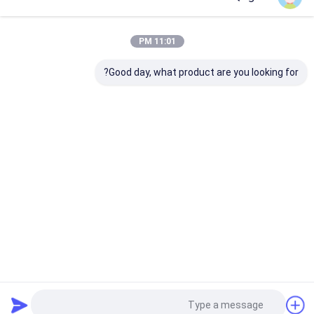
فئاتنا
11:01 PM
Good day, what product are you looking for?
AC موصل كهربائي
قواطع التيار المتردد
3 القطب AC المقاولين
المنزلية
منزل
حول نا
اتصل بنا
Desktop Site
خريطة الموقع
سياسة الخصوصية
جودة
AC موصل كهربائي
مصنع الصين.Copyright © 2026 YueQing ZEYI
Electrical Co., Ltd.. All Rights Reserved.