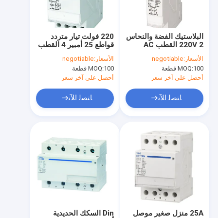
جولة في المصنع
مراقبة الجودة
البلاستيك الفضة والنحاس
220 فولت تيار متردد
220V 2 القطب AC
قواطع 25 أمبير 4 القطب
أخبار
قواطع لنظام التحكم في
2NO 2NC
الأسعار:
negotiable
الأسعار:
negotiable
الإضاءة
100 قطعة
MOQ:
100 قطعة
MOQ:
القضايا
أحصل على آخر سعر
أحصل على آخر سعر
اطلب اقتباس
ﺎﺘﺼﻟ ﺍﻶﻧ
ﺎﺘﺼﻟ ﺍﻶﻧ
AC موصل كهربائي
قواطع التيار المتردد المنزلية
3 القطب AC المقاولين
قواطع دوائر صغيرة
25A منزل صغير موصل
Din السكك الحديدية