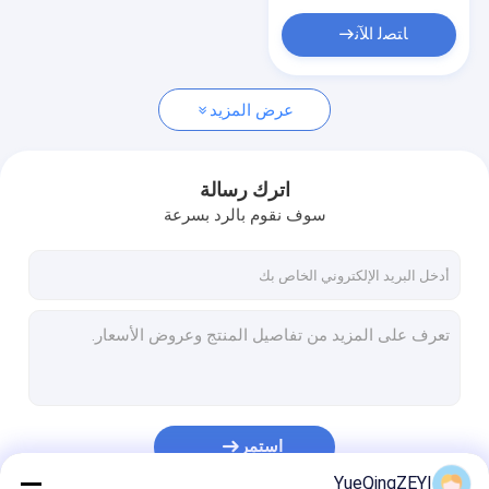
مفتاح التحويل الروتاري
ﺎﺘﺼﻟ ﺍﻶﻧ
المقابس الكهربائية الصناعية
مآخذ الطاقة الصناعية
عرض المزيد
اترك رسالة
سوف نقوم بالرد بسرعة
استمر
YueQingZEYI