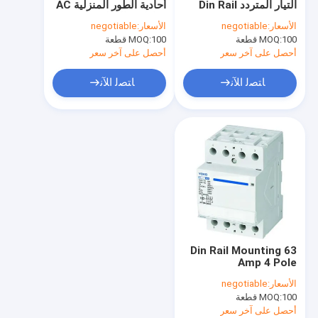
التيار المتردد Din Rail
أحادية الطور المنزلية AC
صندوق DB كهربائي
Contactor 50Hz IEC
قواطع 4 القطب IP20
الأسعار:
negotiable
الأسعار:
negotiable
100A 230V
100 قطعة
MOQ:
محطات الأسلاك المعزولة
100 قطعة
MOQ:
أحصل على آخر سعر
أحصل على آخر سعر
محطة غير معزولة
ﺎﺘﺼﻟ ﺍﻶﻧ
ﺎﺘﺼﻟ ﺍﻶﻧ
مفتاح التشغيل المغناطيسي
مصبوب حالة الدائرة الموجة
التتابع الزائد الحراري
صندوق تقاطع مقاوم للماء
حامي التسرب
Din Rail Mounting 63
قواطع دوائر حماية المحرك
Amp 4 Pole
Contactor Modular
الأسعار:
negotiable
63A EN61095
مقياس التيار الكهربائي للوحة التناظرية
100 قطعة
MOQ:
أحصل على آخر سعر