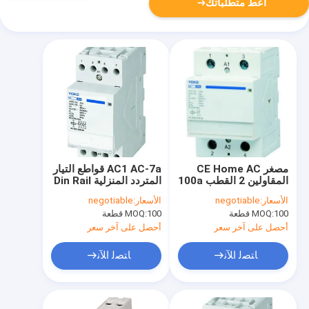
أعط متطلباتك
مصغر CE Home AC
AC1 AC-7a قواطع التيار
المقاولين 2 القطب 100a
المتردد المنزلية Din Rail
24 فولت Ip20 ضوضاء
40 Amp 4 Pole
الأسعار:
negotiable
الأسعار:
negotiable
منخفضة
Contactor 230V
100 قطعة
MOQ:
100 قطعة
MOQ:
أحصل على آخر سعر
أحصل على آخر سعر
ﺎﺘﺼﻟ ﺍﻶﻧ
ﺎﺘﺼﻟ ﺍﻶﻧ