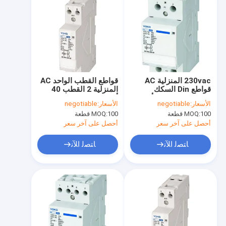
230vac المنزلية AC
قواطع القطب الواحد AC
قواطع Din السكك
المنزلية 2 القطب 40
الحديدية شنت 63 أمبير 4
أمبير 24 فولت المقاولين
الأسعار:
negotiable
الأسعار:
negotiable
القطب المقاولين
100 قطعة
MOQ:
100 قطعة
MOQ:
أحصل على آخر سعر
أحصل على آخر سعر
ﺎﺘﺼﻟ ﺍﻶﻧ
ﺎﺘﺼﻟ ﺍﻶﻧ
المنزل
المنتجات
حولنا