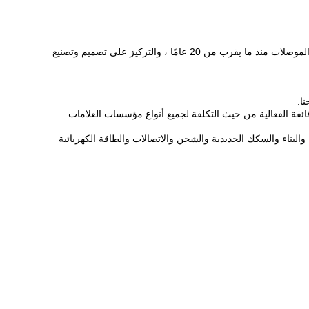
نحن ، Yueqing Zeyi electric Co.، Ltd. يهدف إلى إنشاء مؤسسة تصنيع قواطع مهنية.التمسك بمفهوم العمل هذا ، لقد تم التركيز على صناعة الموصلات منذ ما يقرب من 20 عامًا ، والتركيز على تصميم وتصنيع
ا.
لى تصميم المنتج وتصنيعه ، وأصبح موردًا محترفًا لتصنيع المعدات الأصلية ، وتصنيع التصميم الشخصي.يمكن أن توفر خدمات OEM و ODM فائقة الفعالية من حيث التكلفة لجميع أنواع مؤسسات العلامات
لبناء والسكك الحديدية والشحن والاتصالات والطاقة الكهربائية