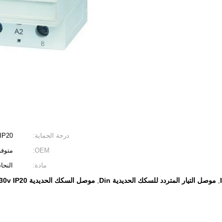
درجة الحماية:
IP20
OEM:
متوفر
مادة:
النحا
موصل التيار المتردد للسكك الحديدية Din
موصل السكك الحديدية 100A din 230v IP20
,
,