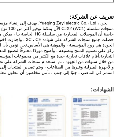
تعريف عن الشركة:
منتجات سلسلة CJX2 (WC1).الآن يمكننا توفير أكثر من 100 نوع من موصلات التيار المتردد والتيار المستمر.
خاصة أن الموصلات المعيارية من سلسلة HC الخاصة بنا ، يمكن مقارنتها بأداء المنتجات ذات العلامات التجارية الشهيرة.
حصلت جميع منتجات الشركة على شهادة 3C ، CE ، واجتازت اختبار CB لسلطة TUV الألمانية.
الجودة هي روح المؤسسة ، والموهبة هي الأساس.نحن نؤمن بأن الم
التجارية.أقام علاقات تجارية جيدة مع الكثير من مجموعات المؤسسا
من خلال سنوات من الجهود ، تم استخدام منتجات الشركة على نطاق 
والأجهزة المنزلية وغيرها من الصناعات ، ويتم تصدير المنتجات إلى أكثر من 50 دولة ومنطق
استمر في الماضي ، جنبًا إلى جنب ، نأمل مخلصين أن نتعاون معك
الشهادات: