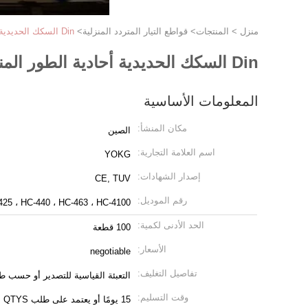
منزل
>
المنتجات
>
قواطع التيار المتردد المنزلية
>
Din السكك الحديدية أحادية الطور المنزلية AC قواطع 4 القطب IP20 100A 230V
Din السكك الحديدية أحادية الطور المنزلية AC قواطع 4 القطب IP20 100A 230V
المعلومات الأساسية
مكان المنشأ:
الصين
اسم العلامة التجارية:
YOKG
إصدار الشهادات:
CE, TUV
رقم الموديل:
425 ، HC-440 ، HC-463 ، HC-4100
الحد الأدنى لكمية:
100 قطعة
الأسعار:
negotiable
تفاصيل التغليف:
التعبئة القياسية للتصدير أو حسب ط
وقت التسليم:
15 يومًا أو يعتمد على طلب QTYS