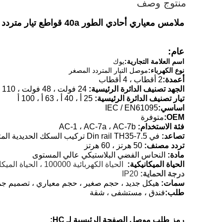
منتوج وصف
ملامس معياري أحادي الطور 40a قواطع تيار متردد 24 Vac 50 / 60hrtz
عام:
اسم العلامة التجارية:
يوك
نوع الكهرباء:
موصل التيار المتردد المصغر
أعمدة:
2 أقطاب ، 4 أقطاب
الجهد تصنيف الدائرة الرئيسية:
24 فولت ، 48 فولت ، 110 فولت ، 230 فولت
تيار تصنيف الدائرة الرئيسية:
25 أ ، 40 أ ، 63 أ ، 100 أ
اساسي:
IEC / EN61095
OEM:
متوفرة
فئة الاستخدام:
AC-1 ، AC-7a ، AC-7b
تصاعد:
في Din rail TH35-7.5 تركيب السكك الحديدية المتصاعدة
تردد مصنف:
50 هرتز ، 60 هرتز
مادة:
النحاس الفضي البلاستيكي عالي المستوى
الحياة الميكانيكية:
الحياة الكهربائية 100000 ، الحياة الميكانيكية 1000000
درجة الحماية:
IP20
سمات:
هيكل جديد ، حجم صغير ، حجم معياري ، تصميم جم
طلب:
فندق ، مستشفى ، شقة
رمز طلب موصل الصفحة الرئيسية لـ HC: