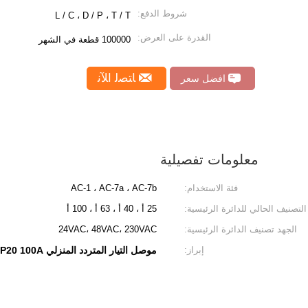
شروط الدفع:
L / C ، D / P ، T / T
القدرة على العرض:
100000 قطعة في الشهر
ﺎﺘﺼﻟ ﺍﻶﻧ
افضل سعر
معلومات تفصيلية
فئة الاستخدام:
AC-1 ، AC-7a ، AC-7b
التصنيف الحالي للدائرة الرئيسية:
25 أ ، 40 أ ، 63 أ ، 100 أ
الجهد تصنيف الدائرة الرئيسية:
24VAC، 48VAC، 230VAC
إبراز:
موصل التيار المتردد المنزلي IP20 100A