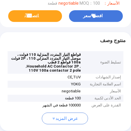
الأسعار：negotiable
MOQ：100 قطعة
افضل سعر
ﺎﺘﺼﻟ ﺍﻶﻧ
منتوج وصف
قواطع التيار المتردد المنزلية 110 فولت ،
موصل التيار المتردد المنزلي 2P ، 110 فولت
تسليط الضوء
100a قواطع 2 قطب
,
,
Household AC Contactor 2P
110V 100a contactor 2 pole
إصدار الشهادات
CE,TUV
اسم العلامة التجارية
YOKG
الأسعار
negotiable
الحد الأدنى لكمية
100 قطعة
القدرة على العرض
100000 قطعة في الشهر
عرض المزيد