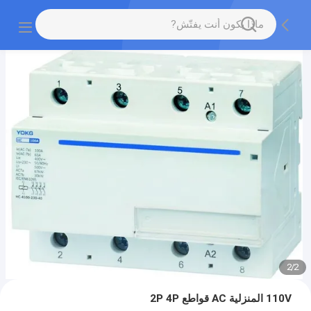
2
/
2
110V المنزلية AC قواطع 2P 4P