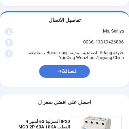
تفاصيل الاتصال
Ms. Saniya
0086-13819426886
حديقة Sifang الصناعية ، مدينة Beibaixiang ، مقاطعة
YueQing Wenzhou Zhejiang China
ﺎﺘﺼﻟ ﺍﻶﻧ
احصل على افضل سعر ل
IP20 المنزلية 63 أمبير 4
القطب MCB 2P 63A 10KA