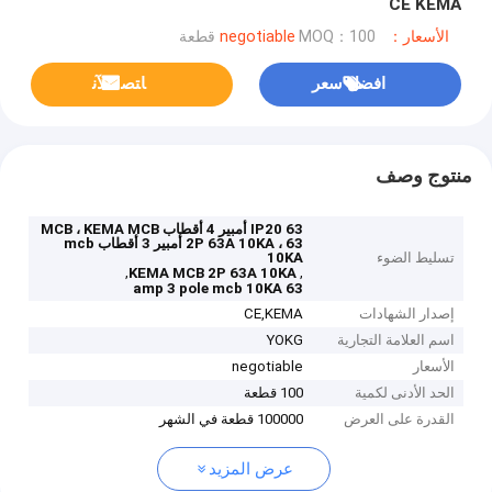
CE KEMA
الأسعار：negotiable
MOQ：100 قطعة
افضل سعر
ﺎﺘﺼﻟ ﺍﻶﻧ
منتوج وصف
IP20 63 أمبير 4 أقطاب MCB ، KEMA MCB
2P 63A 10KA ، 63 أمبير 3 أقطاب mcb
تسليط الضوء
10KA
,
,
KEMA MCB 2P 63A 10KA
63 amp 3 pole mcb 10KA
إصدار الشهادات
CE,KEMA
اسم العلامة التجارية
YOKG
الأسعار
negotiable
الحد الأدنى لكمية
100 قطعة
القدرة على العرض
100000 قطعة في الشهر
عرض المزيد