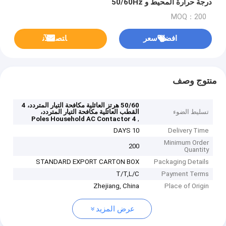
درجة حرارة المحيط و 50/60Hz
MOQ：200
افضل سعر
ﺎﺘﺼﻟ ﺍﻶﻧ
منتوج وصف
50/60 هرتز العائلية مكافحة التيار المتردد، 4
تسليط الضوء
القطب العائلية مكافحة التيار المتردد،
,
4 Poles Household AC Contactor
10 DAYS
Delivery Time
Minimum Order
200
Quantity
STANDARD EXPORT CARTON BOX
Packaging Details
T/T,L/C
Payment Terms
Zhejiang, China
Place of Origin
عرض المزيد