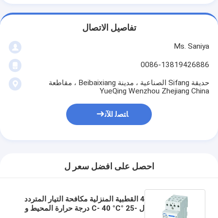
تفاصيل الاتصال
Ms. Saniya
0086-13819426886
حديقة Sifang الصناعية ، مدينة Beibaixiang ، مقاطعة
YueQing Wenzhou Zhejiang China
ﺎﺘﺼﻟ ﺍﻶﻧ
احصل على افضل سعر ل
4 القطبية المنزلية مكافحة التيار المتردد
ل -25 °C- 40 °C درجة حرارة المحيط و
50/60Hz