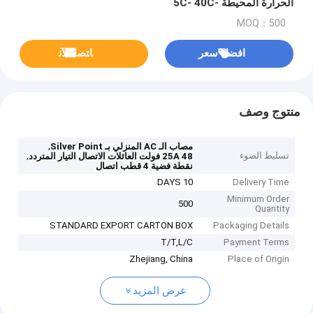
الحرارة المحيطة -5C- 40C
MOQ：500
افضل سعر
ﺎﺘﺼﻟ ﺍﻶﻧ
منتوج وصف
,
مصاب الـ AC المنزلي بـ Silver Point
تسليط الضوء
,
25A 48 فولت العائلات الاتصال التيار المتردد
نقطة فضية 4 قطب اتصال
10 DAYS
Delivery Time
Minimum Order
500
Quantity
STANDARD EXPORT CARTON BOX
Packaging Details
T/T,L/C
Payment Terms
Zhejiang, China
Place of Origin
عرض المزيد