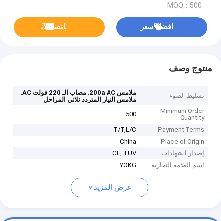
MOQ：500
افضل سعر
ﺎﺘﺼﻟ ﺍﻶﻧ
منتوج وصف
,
,
ملامس 200a AC
مصاب الـ 220 فولت AC
تسليط الضوء
ملامس التيار المتردد ثلاثي المراحل
Minimum Order
500
Quantity
T/T,L/C
Payment Terms
China
Place of Origin
إصدار الشهادات
CE, TUV
اسم العلامة التجارية
YOKG
عرض المزيد