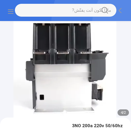
4
/
2
3NO 200a 220v 50/60hz