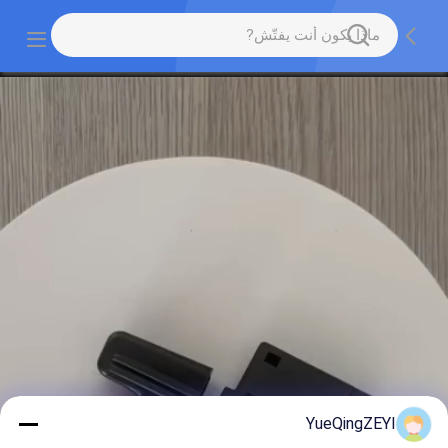
YueQingZEYI