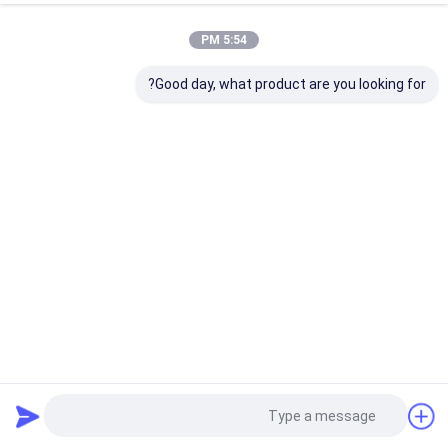
5:54 PM
Good day, what product are you looking for?
3 أقطاب 3 طور 9A سيلفر بوينت الزائد قواطع NO NC 230V
الصناعية المقاولين
AC موصل كهربائي
2025-04-10