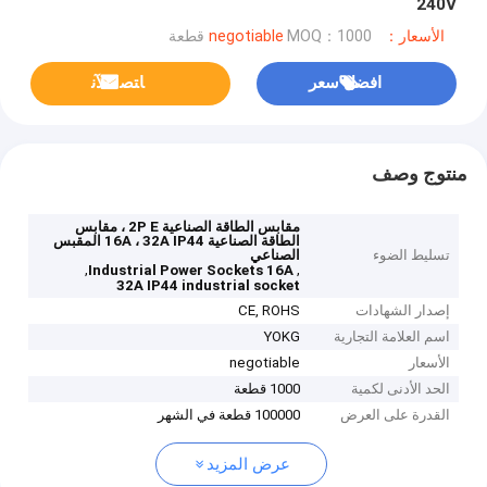
240V
الأسعار：negotiable
MOQ：1000 قطعة
افضل سعر
ﺎﺘﺼﻟ ﺍﻶﻧ
منتوج وصف
مقابس الطاقة الصناعية 2P E ، مقابس
الطاقة الصناعية 16A ، 32A IP44 المقبس
تسليط الضوء
الصناعي
,
,
Industrial Power Sockets 16A
32A IP44 industrial socket
إصدار الشهادات
CE, ROHS
اسم العلامة التجارية
YOKG
الأسعار
negotiable
الحد الأدنى لكمية
1000 قطعة
القدرة على العرض
100000 قطعة في الشهر
عرض المزيد