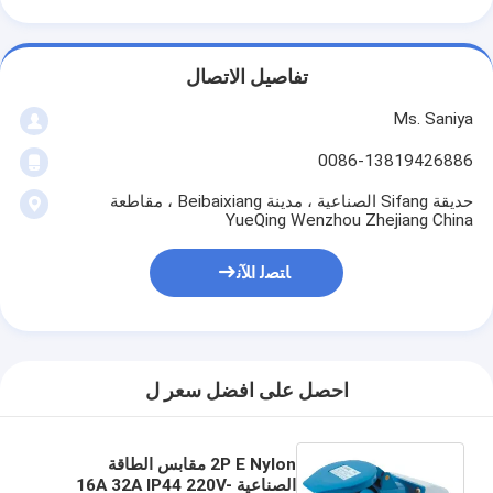
تفاصيل الاتصال
Ms. Saniya
0086-13819426886
حديقة Sifang الصناعية ، مدينة Beibaixiang ، مقاطعة
YueQing Wenzhou Zhejiang China
ﺎﺘﺼﻟ ﺍﻶﻧ
احصل على افضل سعر ل
2P E Nylon مقابس الطاقة
الصناعية 16A 32A IP44 220V-