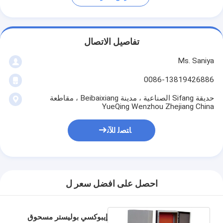
تفاصيل الاتصال
Ms. Saniya
0086-13819426886
حديقة Sifang الصناعية ، مدينة Beibaixiang ، مقاطعة
YueQing Wenzhou Zhejiang China
ﺎﺘﺼﻟ ﺍﻶﻧ
احصل على افضل سعر ل
إيبوكسي بوليستر مسحوق