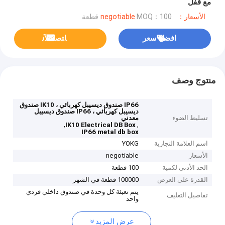
مع قفل
الأسعار：negotiable
MOQ：100 قطعة
افضل سعر
ﺎﺘﺼﻟ ﺍﻶﻧ
منتوج وصف
IP66 صندوق ديسيبل كهربائي ، IK10 صندوق
ديسيبل كهربائي ، IP66 صندوق ديسيبل
تسليط الضوء
معدني
,
,
IK10 Electrical DB Box
IP66 metal db box
اسم العلامة التجارية
YOKG
الأسعار
negotiable
الحد الأدنى لكمية
100 قطعة
القدرة على العرض
100000 قطعة في الشهر
يتم تعبئة كل وحدة في صندوق داخلي فردي
تفاصيل التغليف
واحد
عرض المزيد