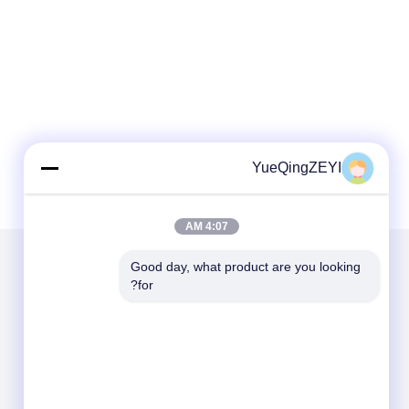
YueQingZEYI
4:07 AM
Good day, what product are you looking 
for?
الاقسام
حول نا
AC موصل كهربائي
قواطع التيار المتردد المنزلية
3 القطب AC المقاولين