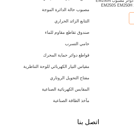
125A GE قواطع دوائر مصبوب EM250N
EM250S EM250H 
مصبوب حالة الدائرة الموجة
التتابع الزائد الحراري
صندوق تقاطع مقاوم للماء
حامي التسرب
قواطع دوائر حماية المحرك
مقياس التيار الكهربائي للوحة التناظرية
مفتاح التحويل الروتاري
المقابس الكهربائية الصناعية
مآخذ الطاقة الصناعية
اتصل بنا